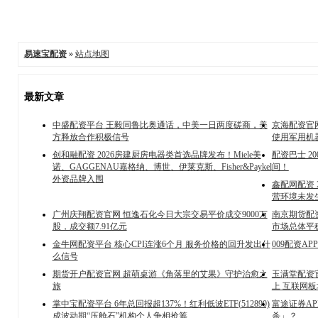
易速宝配资
»
站点地图
最新文章
中盛配资平台 王毅同鲁比奥通话，中美一日两度磋商，美
京海配资官
方释放合作积极信号
使用军用机
创和融配资 2026房建厨房电器类首选品牌发布！Miele美
配资巴士 
诺、GAGGENAU嘉格纳、博世、伊莱克斯、Fisher&Paykel
间！
外资品牌入围
鑫配网配资
营环境未发
广州庆翔配资官网 恒逸石化今日大宗交易平价成交9000万
南京期货配
股，成交额7.91亿元
市场总体平
金牛网配资平台 核心CPI连涨6个月 服务价格的回升发出什
009配资A
么信号
期货开户配资官网 超萌桌游《角落里的艾果》守护治愈之
玉满堂配资
旅
上 互联网板
掌中宝配资平台 6年总回报超137%！红利低波ETF(512890)
富途证券AP
成波动期“压舱石”机构个人争相抢筹
杀」？