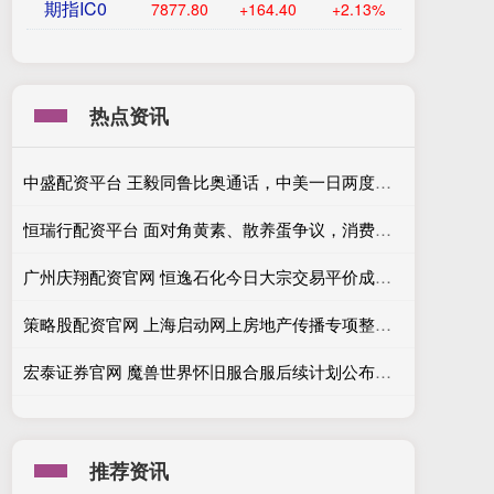
期指IC0
7877.80
+164.40
+2.13%
热点资讯
中盛配资平台 王毅同鲁比奥通话，中美一日两度磋商，美方释放合作积极信号
恒瑞行配资平台 面对角黄素、散养蛋争议，消费者应如何“挑蛋”？
广州庆翔配资官网 恒逸石化今日大宗交易平价成交9000万股，成交额7.91亿元
策略股配资官网 上海启动网上房地产传播专项整治，处置违规房产账号67万个
宏泰证券官网 魔兽世界怀旧服合服后续计划公布：强制阵营平衡将至，小号建号窗口开启！
推荐资讯