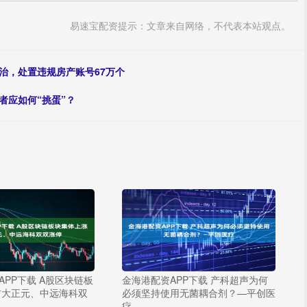
易速宝配资提示：文章来自网络，不代表本站观点。
治，处置违规房产账号67万个
者应如何“挑蛋”？
APP下载 A股区块链板
金海港配资APP下载 产科超声为何
吉大正元、中远海科双
必须坚持使用无菌耦合剂？—平创医
疗