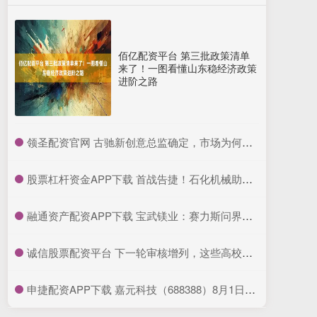
佰亿配资平台 第三批政策清单
来了！一图看懂山东稳经济政策
进阶之路
​领圣配资官网 古驰新创意总监确定，市场为何不买账致母公司股价大跌？
​股票杠杆资金APP下载 首战告捷！石化机械助力中国石化中东首个钻井大包项目高效完钻
​融通资产配资APP下载 宝武镁业：赛力斯问界镁合金产品均为公司提供 单车用量已达20Kg以上
​诚信股票配资平台 下一轮审核增列，这些高校，有望晋级！_申博_建设_学位点
​申捷配资APP下载 嘉元科技（688388）8月1日主力资金净买入128.32万元