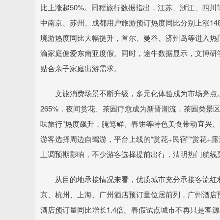
比上涨超50%。同程旅行数据指出，江苏、浙江、四川
中南京、苏州、成都用户旅游预订热度同比分别上涨148
境游热度同比大幅提升，首尔、曼谷、济州岛等进入热
渝家庭偏爱东南亚度假。同时，途牛数据显示，文博研
贴合亲子家庭出游需求。
文旅消费场景不断升级，多元化体验成为市场亮点。
265%，夜间赏花、茶园疗愈成为新晋潮流，茶园类景
味旅行”热度飙升，腌笃鲜、春饼等特色美食带动宜兴
游客选择周边自驾游，平台上线的“赏花+民宿”“赏花+
上调预期影响，不少游客选择提前出行，清明热门航线
从目的地承接情况来看，优质城市充分承接客流红利，
京、杭州、上海、广州酒店预订量位居前列，广州酒店预
酒店预订量同比增长1.4倍。春假试点城市不再只是客