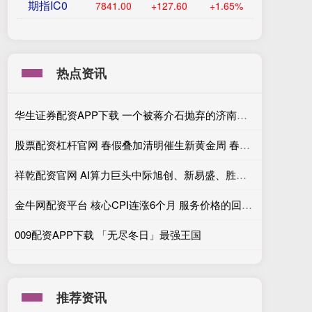
期指IC0
7841.00
+127.60
+1.65%
热点资讯
华生证券配资APP下载 一个被蒋介石抛弃的济南，一段被历史低估的“五三惨案”
股票配资杠杆官网 春假叠加清明催生新黄金周 春日文旅消费呈现稳步上行态势
祥乾配资官网 AI算力巨头中际旭创、新易盛、胜宏科技等再爆发！港股AI应用何时启动？
金牛网配资平台 核心CPI连涨6个月 服务价格的回升发出什么信号
009配资APP下载 「无尽冬日」最强王国
推荐资讯