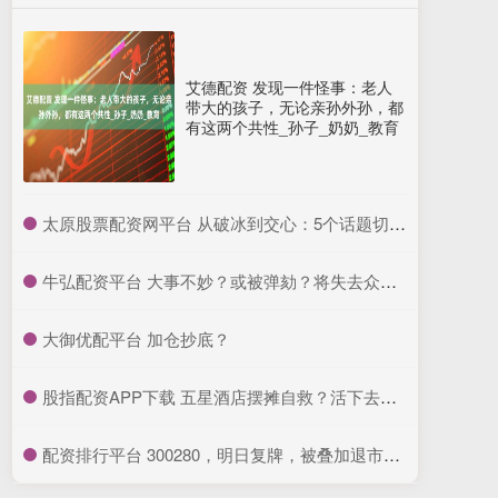
艾德配资 发现一件怪事：老人
带大的孩子，无论亲孙外孙，都
有这两个共性_孙子_奶奶_教育
​太原股票配资网平台 从破冰到交心：5个话题切入法让中年女性主动聊下去
​牛弘配资平台 大事不妙？或被弹劾？将失去众议院多数席位？特朗普授权打伊朗核设施或违宪
​大御优配平台 加仓抄底？
​股指配资APP下载 五星酒店摆摊自救？活下去才是硬道理！
​配资排行平台 300280，明日复牌，被叠加退市风险警示