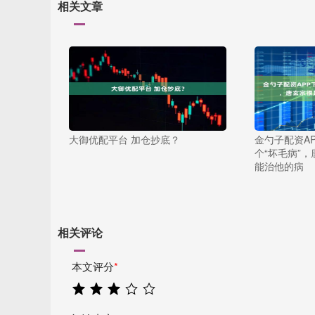
相关文章
大御优配平台 加仓抄底？
金勺子配资A
个“坏毛病”
能治他的病
相关评论
本文评分
*