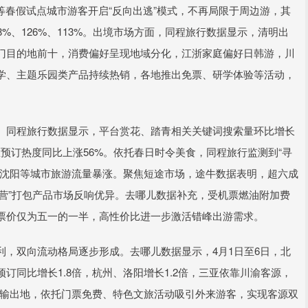
等春假试点城市游客开启“反向出逃”模式，不再局限于周边游，其
%、126%、113%。出境市场方面，同程旅行数据显示，清明出
门目的地前十，消费偏好呈现地域分化，江浙家庭偏好日韩游，川
学、主题乐园类产品持续热销，各地推出免票、研学体验等活动，
同程旅行数据显示，平台赏花、踏青相关关键词搜索量环比增长
区预订热度同比上涨56%。依托春日时令美食，同程旅行监测到“寻
、沈阳等城市旅游流量暴涨。聚焦短途市场，途牛数据表明，超六成
露营”打包产品市场反响优异。去哪儿数据补充，受机票燃油附加费
票价仅为五一的一半，高性价比进一步激活错峰出游需求。
双向流动格局逐步形成。去哪儿数据显示，4月1日至6日，北
订同比增长1.8倍，杭州、洛阳增长1.2倍，三亚依靠川渝客源，
源输出地，依托门票免费、特色文旅活动吸引外来游客，实现客源双