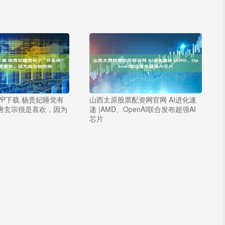
PP下载 杨贵妃睡觉有
山西太原股票配资网官网 AI进化速
，唐玄宗很是喜欢，因为
递 |AMD、OpenAI联合发布超强AI
芯片