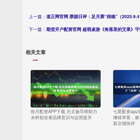
上一篇：
道正网官网 票据日评：足月票“很稳”（2025.9.
下一篇：
期货开户配资官网 超萌桌游《角落里的艾果》守
相关文章
按月配资APP下载 吕文扬导师助力
七星配资app
乡村创业者品牌意识与运营提升
继续宰客，换了
新京报快评