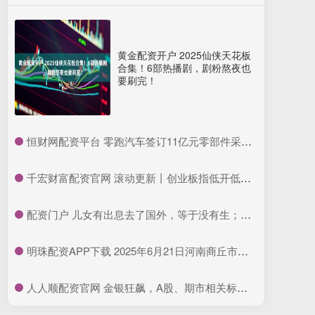
黄金配资开户 2025仙侠天花板
合集！6部热播剧，剧粉熬夜也
要刷完！
​恒财网配资平台 零跑汽车签订11亿元零部件采购框架协议
​千宏财富配资官网 滚动更新丨创业板指低开低走跌3.36%，新能源、半导体板块下挫
​配资门户 儿女有出息去了国外，等于没有生；儿女去了大城市，等于生了半个_父母_生活_工作
​明珠配资APP下载 2025年6月21日河南商丘市农产品中心批发市场价格行情
​人人顺配资官网 金银狂飙，A股、期市相关标的齐涨，高波动下谨防高杠杆与非理性追高