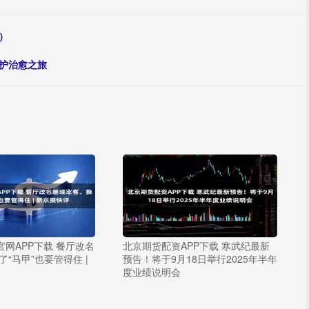
4）
护治愈之旅
官网APP下载 餐厅改名
北京期货配资APP下载 寒武纪最新
“马甲”也要管得住 |
预告！将于9月18日举行2025年半年
度业绩说明会