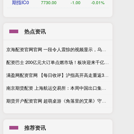
期指IC0
7730.00
-1.00
-0.01%
热点资讯
京海配资官网官网 一段令人震惊的视频显示，乌克兰军队使用军用机器人撤离了老 人
配资巴士 200亿元大订单点燃市场！板块迎来千亿级市场空间！
满盈网配资官网 【每日收评】沪指高开高走重返3900点！全市场超百股涨停，海南、算力硬件板块联袂领涨
南京期货配资 上海航运交易所：本周中国出口集装箱运输市场总体平稳
期货开户配资官网 超萌桌游《角落里的艾果》守护治愈之旅
推荐资讯