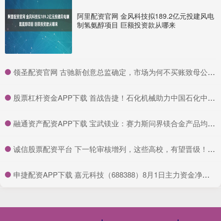
阿里配资官网 金风科技拟189.2亿元投建风电
制氢氨醇项目 巨额投资款从哪来
​领圣配资官网 古驰新创意总监确定，市场为何不买账致母公司股价大跌？
​股票杠杆资金APP下载 首战告捷！石化机械助力中国石化中东首个钻井大包项目高效完钻
​融通资产配资APP下载 宝武镁业：赛力斯问界镁合金产品均为公司提供 单车用量已达20Kg以上
​诚信股票配资平台 下一轮审核增列，这些高校，有望晋级！_申博_建设_学位点
​申捷配资APP下载 嘉元科技（688388）8月1日主力资金净买入128.32万元