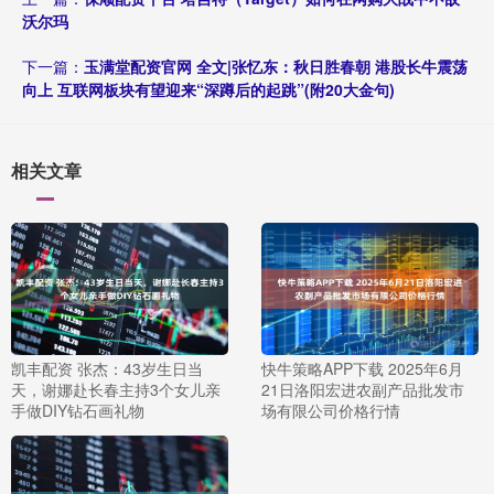
沃尔玛
下一篇：
玉满堂配资官网 全文|张忆东：秋日胜春朝 港股长牛震荡
向上 互联网板块有望迎来“深蹲后的起跳”(附20大金句)
相关文章
凯丰配资 张杰：43岁生日当
快牛策略APP下载 2025年6月
天，谢娜赴长春主持3个女儿亲
21日洛阳宏进农副产品批发市
手做DIY钻石画礼物
场有限公司价格行情