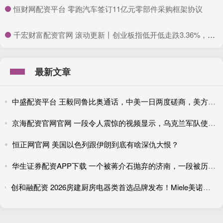
​恒财网配资平台 零跑汽车签订11亿元零部件采购框架协议
​千宏财富配资官网 滚动更新丨创业板指低开低走跌3.36%，新能源、半导体板块下挫
最新文章
中盛配资平台 王毅同鲁比奥通话，中美一日两度磋商，美方释放合作积极信号
京海配资官网官网 一段令人震惊的视频显示，乌克兰军队使用军用机器人撤离了老 人
恒正网官网 美国以色列跟伊朗到底有啥深仇大恨？
华生证券配资APP下载 一个被蒋介石抛弃的济南，一段被历史低估的“五三惨案”
创和融配资 2026房建厨房电器类首选品牌发布！Miele美诺、GAGGENAU嘉格纳、博世、伊莱克斯、Fisher&Paykel外资品牌入围