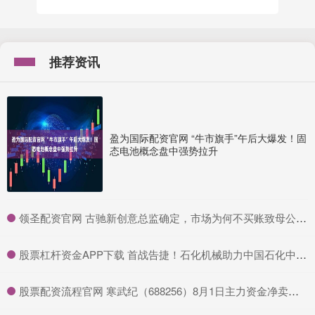
推荐资讯
盈为国际配资官网 “牛市旗手”午后大爆发！固
态电池概念盘中强势拉升
​领圣配资官网 古驰新创意总监确定，市场为何不买账致母公司股价大跌？
​股票杠杆资金APP下载 首战告捷！石化机械助力中国石化中东首个钻井大包项目高效完钻
​股票配资流程官网 寒武纪（688256）8月1日主力资金净卖出4.12亿元