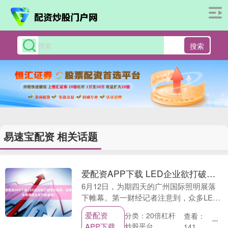
搜索
易速宝配资 相关话题
爱配资APP下载 LED企业欲打破增长瓶颈，适老化照明能否成为新蓝海？
6月12日，为期四天的广州国际照明展落
下帷幕。第一财经记者注意到，众多LED
照明企业都在寻找打破业绩增长瓶颈的方
爱配资
分类：20倍杠杆
查看：
式，适老化照明是它们竞相探索的新兴市
APP下载
炒股平台
141