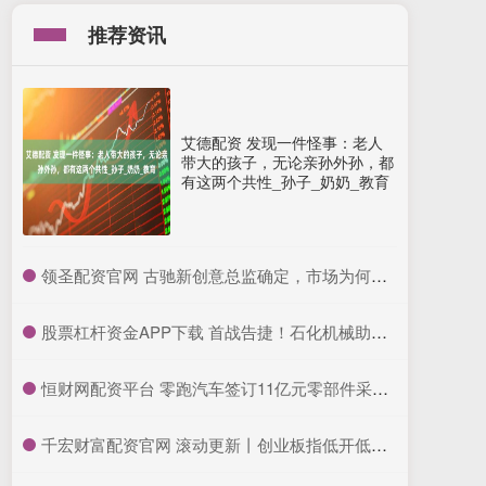
推荐资讯
艾德配资 发现一件怪事：老人
带大的孩子，无论亲孙外孙，都
有这两个共性_孙子_奶奶_教育
​领圣配资官网 古驰新创意总监确定，市场为何不买账致母公司股价大跌？
​股票杠杆资金APP下载 首战告捷！石化机械助力中国石化中东首个钻井大包项目高效完钻
​恒财网配资平台 零跑汽车签订11亿元零部件采购框架协议
​千宏财富配资官网 滚动更新丨创业板指低开低走跌3.36%，新能源、半导体板块下挫