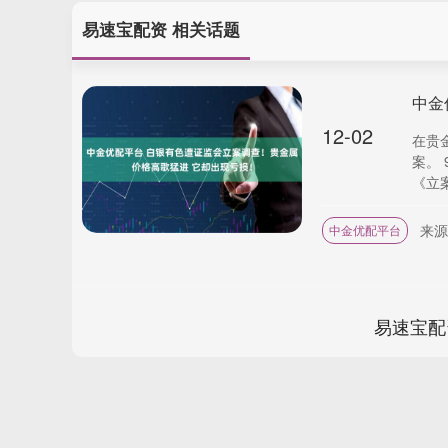
易速宝配资 相关话题
12-02
在贵
案。
《立案
来源
中金优配平台
易速宝配