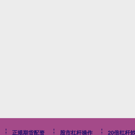
正规期货配资
股市杠杆操作
20倍杠杆