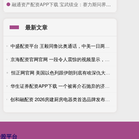
​融通资产配资APP下载 宝武镁业：赛力斯问界镁合金产品均为公司提供 单车用量已达20Kg以上
最新文章
中盛配资平台 王毅同鲁比奥通话，中美一日两度磋商，美方释放合作积极信号
京海配资官网官网 一段令人震惊的视频显示，乌克兰军队使用军用机器人撤离了老 人
恒正网官网 美国以色列跟伊朗到底有啥深仇大恨？
华生证券配资APP下载 一个被蒋介石抛弃的济南，一段被历史低估的“五三惨案”
创和融配资 2026房建厨房电器类首选品牌发布！Miele美诺、GAGGENAU嘉格纳、博世、伊莱克斯、Fisher&Paykel外资品牌入围
炒股平台