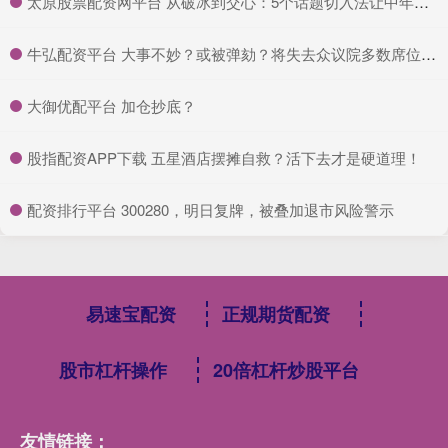
​太原股票配资网平台 从破冰到交心：5个话题切入法让中年女性主动聊下去
​牛弘配资平台 大事不妙？或被弹劾？将失去众议院多数席位？特朗普授权打伊朗核设施或违宪
​大御优配平台 加仓抄底？
​股指配资APP下载 五星酒店摆摊自救？活下去才是硬道理！
​配资排行平台 300280，明日复牌，被叠加退市风险警示
易速宝配资
正规期货配资
股市杠杆操作
20倍杠杆炒股平台
友情链接：