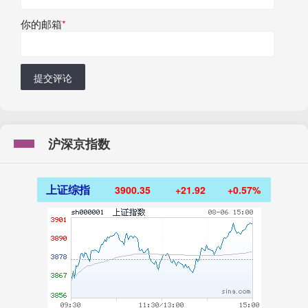
你的邮箱
*
提交评论
沪深京指数
上证综指
3900.35
+21.92
+0.57%