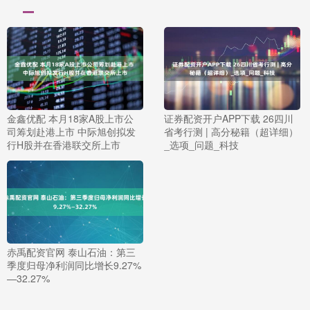
金鑫优配 本月18家A股上市公
证券配资开户APP下载 26四川
司筹划赴港上市 中际旭创拟发
省考行测 | 高分秘籍（超详细）
行H股并在香港联交所上市
_选项_问题_科技
赤禹配资官网 泰山石油：第三
季度归母净利润同比增长9.27%
—32.27%