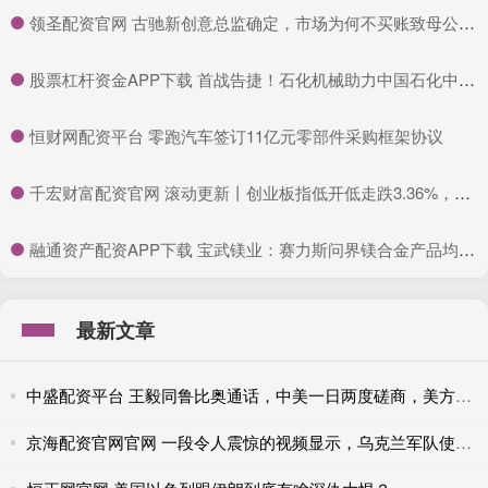
​领圣配资官网 古驰新创意总监确定，市场为何不买账致母公司股价大跌？
​股票杠杆资金APP下载 首战告捷！石化机械助力中国石化中东首个钻井大包项目高效完钻
​恒财网配资平台 零跑汽车签订11亿元零部件采购框架协议
​千宏财富配资官网 滚动更新丨创业板指低开低走跌3.36%，新能源、半导体板块下挫
​融通资产配资APP下载 宝武镁业：赛力斯问界镁合金产品均为公司提供 单车用量已达20Kg以上
最新文章
中盛配资平台 王毅同鲁比奥通话，中美一日两度磋商，美方释放合作积极信号
京海配资官网官网 一段令人震惊的视频显示，乌克兰军队使用军用机器人撤离了老 人