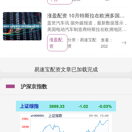
涨盈配资 10月特斯拉在欧洲多国销量再度大幅下滑
盖世汽车讯 据外媒报道，最新数据显示，
美国电动汽车制造商特斯拉在欧洲地区的
困境仍在持续—— 10 月其在欧洲多个市
涨盈配
分类：易速宝配
查看：
场的销量均出现大幅下滑。 新款 Model
资
资
202
Y....
易速宝配资文章已加载完成
沪深京指数
上证综指
3899.33
-1.02
-0.03%