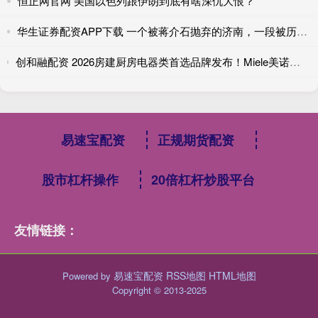
恒正网官网 美国以色列跟伊朗到底有啥深仇大恨？
华生证券配资APP下载 一个被蒋介石抛弃的济南，一段被历史低估的“五三惨案”
创和融配资 2026房建厨房电器类首选品牌发布！Miele美诺、GAGGENAU嘉格纳、博世、伊莱克斯、Fisher&Paykel外资品牌入围
易速宝配资
正规期货配资
股市杠杆操作
20倍杠杆炒股平台
友情链接：
易速宝配资
RSS地图
HTML地图
Powered by
Copyright
© 2013-2025